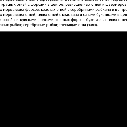
и красных огней с форсами в центре; разноцветных огней и швермеров
х мерцающих форсов; красных огней с серебряными рыбками в центре
х мерцающих огней; синих огней с красными и синими букетиками в цен
х огней с искристыми форсами; золотых форсов. букетики из синих огне
яных рыбок; серебряные рыбки; трещащие огни (залп).