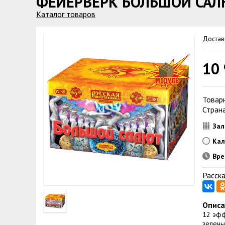
ФЕЙЕРВЕРК БОЛЬШОЙ САЛЮ
Каталог товаров
Достав
10
Товарн
Стран
Зал
Кал
Вре
Расска
Описа
12 эфф
зелены