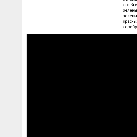
огней 
зелены
зелены
красны
серебр