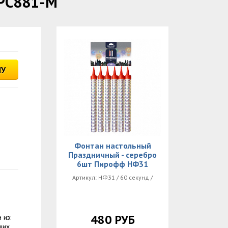
РС881-М
НУ
Фонтан настольный
Праздничный - серебро
6шт Пирофф НФ31
Артикул: НФ31 / 60 секунд /
480 РУБ
 из:
щих