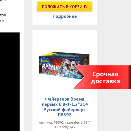
;
ПОЛОЖИТЬ В КОРЗИНУ
;
тре;
Подробнее
й и
Срочная
доставка
Фейерверк Время
первых 0,8-1-1.2*314
Русский фейерверк
Р8392
Артикул: Р8392 / калибр: 1.25" /
170 секунд /