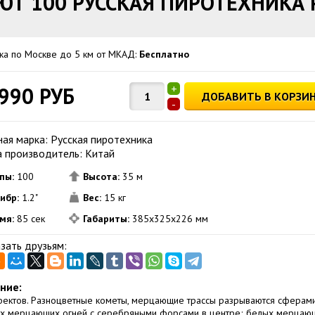
Т 100 РУССКАЯ ПИРОТЕХНИКА 
ка по Москве до 5 км от МКАД:
Бесплатно
+
 990 РУБ
ДОБАВИТЬ В КОРЗИ
-
ая марка: Русская пиротехника
а производитель: Китай
пы:
100
Высота:
35 м
ибр:
1.2"
Вес:
15 кг
мя:
85 сек
Габариты:
385х325х226 мм
зать друзьям:
ние:
ектов. Разноцветные кометы, мерцающие трассы разрываются сферами
х мерцающих огней с серебряными форсами в центре; белых мерцаю