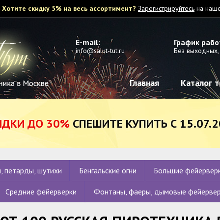
Хотите скидку 5% на весь ассортимент?
Зарегистрируйтесь
на наше
E-mail:
График рабо
info@salut-tut.ru
Без выходных, 
Главная
Каталог 
ИДКИ ДО 30%
СПЕШИТЕ КУПИТЬ С 15.07.2
, петарды, шутихи
Бенгальские огни
Большие фейервер
Средние фейерверки
Фонтаны, фаеры, дымовые фейерве