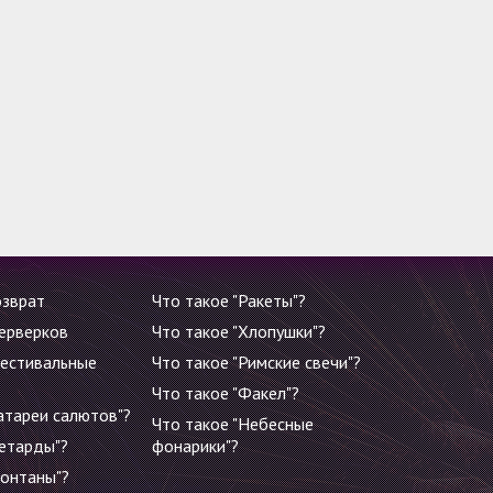
озврат
Что такое "Ракеты"?
ерверков
Что такое "Хлопушки"?
Фестивальные
Что такое "Римские свечи"?
Что такое "Факел"?
атареи салютов"?
Что такое "Небесные
Петарды"?
фонарики"?
Фонтаны"?