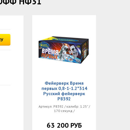
РОФФ НФ31
НУ
Фейерверк Время
первых 0,8-1-1.2*314
Русский фейерверк
Р8392
Артикул: Р8392 / калибр: 1.25" /
170 секунд /
63 200 РУБ