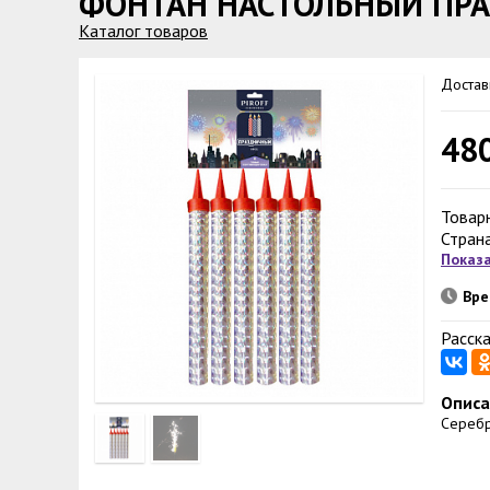
ФОНТАН НАСТОЛЬНЫЙ ПРА
Каталог товаров
Достав
48
Товар
Стран
Показа
Вре
Расска
Описа
Серебр