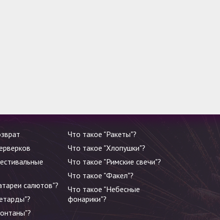
озврат
Что такое "Ракеты"?
ерверков
Что такое "Хлопушки"?
Фестивальные
Что такое "Римские свечи"?
Что такое "Факел"?
атареи салютов"?
Что такое "Небесные
Петарды"?
фонарики"?
Фонтаны"?