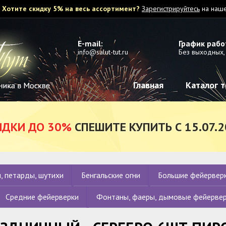
Хотите скидку 5% на весь ассортимент?
Зарегистрируйтесь
на наше
E-mail:
График рабо
info@salut-tut.ru
Без выходных, 
Главная
Каталог 
ИДКИ ДО 30%
СПЕШИТЕ КУПИТЬ С 15.07.2
, петарды, шутихи
Бенгальские огни
Большие фейервер
Средние фейерверки
Фонтаны, фаеры, дымовые фейерве